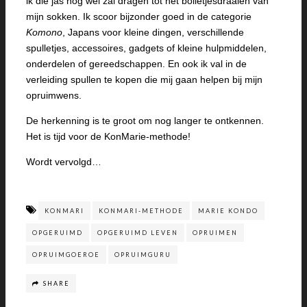
ik die jas nog wel zal dragen tot het bolletjesdraaien van
mijn sokken. Ik scoor bijzonder goed in de categorie
Komono
, Japans voor kleine dingen, verschillende
spulletjes, accessoires, gadgets of kleine hulpmiddelen,
onderdelen of gereedschappen. En ook ik val in de
verleiding spullen te kopen die mij gaan helpen bij mijn
opruimwens.
De herkenning is te groot om nog langer te ontkennen.
Het is tijd voor de KonMarie-methode!
Wordt vervolgd…
KONMARI
KONMARI-METHODE
MARIE KONDO
OPGERUIMD
OPGERUIMD LEVEN
OPRUIMEN
OPRUIMGOEROE
OPRUIMGURU
SHARE