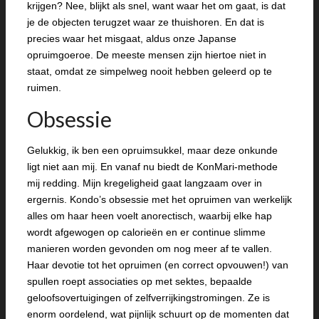
krijgen? Nee, blijkt als snel, want waar het om gaat, is dat
je de objecten terugzet waar ze thuishoren. En dat is
precies waar het misgaat, aldus onze Japanse
opruimgoeroe. De meeste mensen zijn hiertoe niet in
staat, omdat ze simpelweg nooit hebben geleerd op te
ruimen.
Obsessie
Gelukkig, ik ben een opruimsukkel, maar deze onkunde
ligt niet aan mij. En vanaf nu biedt de KonMari-methode
mij redding. Mijn kregeligheid gaat langzaam over in
ergernis. Kondo’s obsessie met het opruimen van werkelijk
alles om haar heen voelt anorectisch, waarbij elke hap
wordt afgewogen op calorieën en er continue slimme
manieren worden gevonden om nog meer af te vallen.
Haar devotie tot het opruimen (en correct opvouwen!) van
spullen roept associaties op met sektes, bepaalde
geloofsovertuigingen of zelfverrijkingstromingen. Ze is
enorm oordelend, wat pijnlijk schuurt op de momenten dat