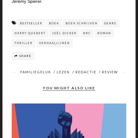
Jérémy Spierer.
BESTSELLER
BOEK
BOEK SCHRIJVEN
GENRE
HARRY QUEBERT
JOËL DICKER
NRC
ROMAN
THRILLER
VERHAALLIJNEN
SHARE
FAMILIEGELUK
/
LEZEN
/
REDACTIE
/
REVIEW
YOU MIGHT ALSO LIKE