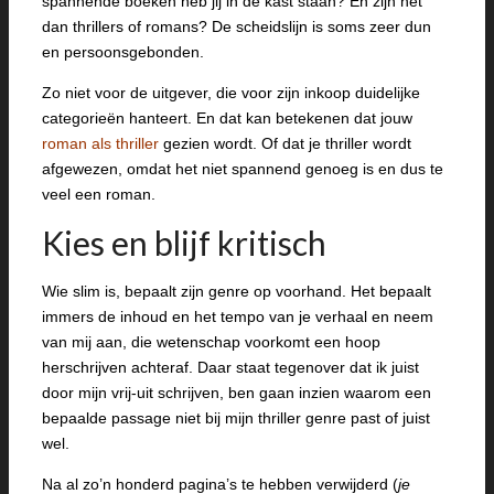
spannende boeken heb jij in de kast staan? En zijn het
dan thrillers of romans? De scheidslijn is soms zeer dun
en persoonsgebonden.
Zo niet voor de uitgever, die voor zijn inkoop duidelijke
categorieën hanteert. En dat kan betekenen dat jouw
roman als thriller
gezien wordt. Of dat je thriller wordt
afgewezen, omdat het niet spannend genoeg is en dus te
veel een roman.
Kies en blijf kritisch
Wie slim is, bepaalt zijn genre op voorhand. Het bepaalt
immers de inhoud en het tempo van je verhaal en neem
van mij aan, die wetenschap voorkomt een hoop
herschrijven achteraf. Daar staat tegenover dat ik juist
door mijn vrij-uit schrijven, ben gaan inzien waarom een
bepaalde passage niet bij mijn thriller genre past of juist
wel.
Na al zo’n honderd pagina’s te hebben verwijderd (
je