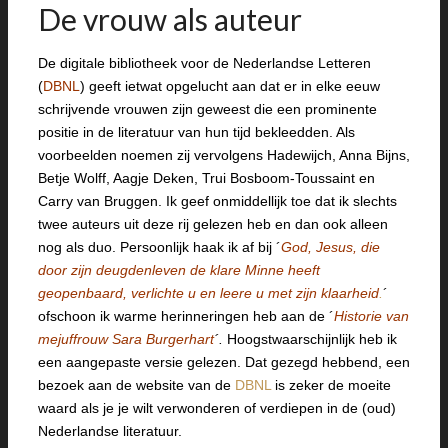
De vrouw als auteur
De digitale bibliotheek voor de Nederlandse Letteren
(
DBNL
) geeft ietwat opgelucht aan dat er in elke eeuw
schrijvende vrouwen zijn geweest die een prominente
positie in de literatuur van hun tijd bekleedden. Als
voorbeelden noemen zij vervolgens Hadewijch, Anna Bijns,
Betje Wolff, Aagje Deken, Trui Bosboom-Toussaint en
Carry van Bruggen. Ik geef onmiddellijk toe dat ik slechts
twee auteurs uit deze rij gelezen heb en dan ook alleen
nog als duo. Persoonlijk haak ik af bij ´
God, Jesus, die
door zijn deugdenleven de klare Minne heeft
geopenbaard, verlichte u en leere u met zijn klaarheid
.
´
ofschoon ik warme herinneringen heb aan de ´
Historie van
mejuffrouw Sara Burgerhart
´.
Hoogstwaarschijnlijk heb ik
een aangepaste versie gelezen. Dat gezegd hebbend, een
bezoek aan de website van de
DBNL
is zeker de moeite
waard als je je wilt verwonderen of verdiepen in de (oud)
Nederlandse literatuur.