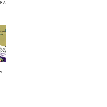
ARA
eg