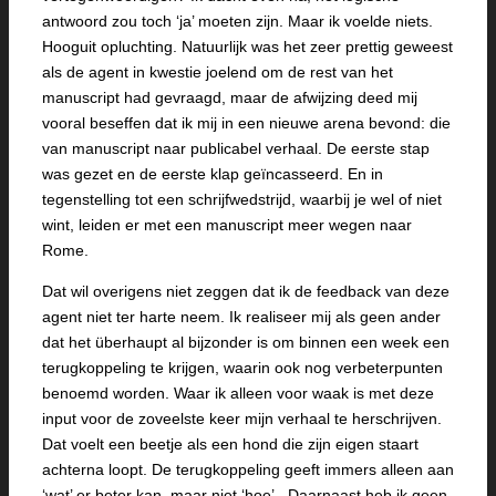
antwoord zou toch ‘ja’ moeten zijn. Maar ik voelde niets.
Hooguit opluchting. Natuurlijk was het zeer prettig geweest
als de agent in kwestie joelend om de rest van het
manuscript had gevraagd, maar de afwijzing deed mij
vooral beseffen dat ik mij in een nieuwe arena bevond: die
van manuscript naar publicabel verhaal. De eerste stap
was gezet en de eerste klap geïncasseerd. En in
tegenstelling tot een schrijfwedstrijd, waarbij je wel of niet
wint, leiden er met een manuscript meer wegen naar
Rome.
Dat wil overigens niet zeggen dat ik de feedback van deze
agent niet ter harte neem. Ik realiseer mij als geen ander
dat het überhaupt al bijzonder is om binnen een week een
terugkoppeling te krijgen, waarin ook nog verbeterpunten
benoemd worden. Waar ik alleen voor waak is met deze
input voor de zoveelste keer mijn verhaal te herschrijven.
Dat voelt een beetje als een hond die zijn eigen staart
achterna loopt. De terugkoppeling geeft immers alleen aan
‘wat’ er beter kan, maar niet ‘hoe’. Daarnaast heb ik geen