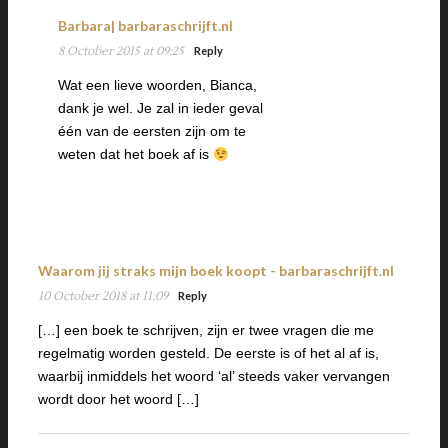
Barbara| barbaraschrijft.nl
8 October 2015 at 09:25
Reply
Wat een lieve woorden, Bianca,
dank je wel. Je zal in ieder geval
één van de eersten zijn om te
weten dat het boek af is
Waarom jij straks mijn boek koopt - barbaraschrijft.nl
10 October 2018 at 11:09
Reply
[…] een boek te schrijven, zijn er twee vragen die me
regelmatig worden gesteld. De eerste is of het al af is,
waarbij inmiddels het woord ‘al’ steeds vaker vervangen
wordt door het woord […]