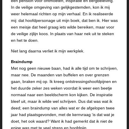
een pension voor ontmoeten, inspiratie en bergbeleving.
In de veilige omgeving van gelijkgestemden, kon ik mij
weer helemaal richten op mijn verhaal. En ik realiseerde
mij: dat hoofdpersonage uit mijn boek, dat ben ik. Hier was
een meisje dat heel graag iets wilde bereiken, maar voor
de veilige zijlijn koos. In plaats van haar nek uit te steken
en het te doen.
Niet lang daarna verliet ik mijn werkplek.
Braindump
Met nog geen nieuwe baan, had ik alle tijd om te schrijven,
maar nee. De maanden van buffelen en over grenzen
gaan, braken mij op. Ik kreeg ontstressingshoofdpijnen en
het duurde zeker zes weken voordat ik weer een beetje
normaal naar een beeldscherm kon kijken. De inspiratie
bleef uit, maar ik wilde wel schrijven. Dus dat was wat ik
deed; een braindump van alles wat er de afgelopen twee
jaar had plaatsgevonden, met de kernvraag ‘is dat wat je
doet, het ook waard? Want ik had gemerkt dat ik niet de
enige was met te veel stress en hoofdpijn.