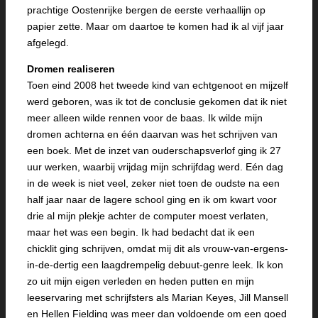
prachtige Oostenrijke bergen de eerste verhaallijn op
papier zette. Maar om daartoe te komen had ik al vijf jaar
afgelegd.
Dromen realiseren
Toen eind 2008 het tweede kind van echtgenoot en mijzelf
werd geboren, was ik tot de conclusie gekomen dat ik niet
meer alleen wilde rennen voor de baas. Ik wilde mijn
dromen achterna en één daarvan was het schrijven van
een boek. Met de inzet van ouderschapsverlof ging ik 27
uur werken, waarbij vrijdag mijn schrijfdag werd. Eén dag
in de week is niet veel, zeker niet toen de oudste na een
half jaar naar de lagere school ging en ik om kwart voor
drie al mijn plekje achter de computer moest verlaten,
maar het was een begin. Ik had bedacht dat ik een
chicklit ging schrijven, omdat mij dit als vrouw-van-ergens-
in-de-dertig een laagdrempelig debuut-genre leek. Ik kon
zo uit mijn eigen verleden en heden putten en mijn
leeservaring met schrijfsters als Marian Keyes, Jill Mansell
en Hellen Fielding was meer dan voldoende om een goed