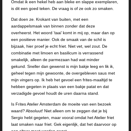
Omdat ik een hekel heb aan bleke en slappe exemplaren,
is dit een goed teken. De vraag is of ze ook zo smaken.
Dat doen ze. Krokant van buiten, met een
aardappelsmaak van binnen zonder dat deze
overheerst. Het woord ’taai’ komt in mij op, maar dan op
een positieve manier. Ook de smaak van de schil is
bijzaak, hier proef je echt friet. Niet vet, wel zout. De
combinatie met limoen en basilicum is verrassend
smakelijk, alleen de parmezaan had wat minder
gekund. Sneller dan gewenst is mijn bakje leeg en lik ik,
geheel tegen mijn gewoonte, de overgebleven saus met
mijn vingers op. Ik heb het gevoel een frites-maaltijd te
hebben gegeten in plaats van een bakje patat en dat
verzadigde gevoel houdt de uren daarna stand.
Is Frites Atelier Amsterdam de moeite van een bezoek
waard? Absoluut! Niet alleen om te zeggen dat je bij
Sergio hebt gegeten, maar vooral omdat het Atelier friet
laat smaken naar friet. Gek eigenlijk, dat het daarvoor op
een altaar moet worden gezet.