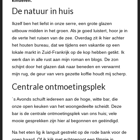
kinderen.
De natuur in huis
Ikzelf ben het liefst in onze serre, een grote glazen
uitbouw midden in het groen. Als je goed luistert, hoor je in
de verte het ruisen van de zee. Overdag zit ik hier achter
het houten bureau, dat we tijdens een vakantie op een
lokale markt in Zuid-Frankrijk op de kop hebben getikt. Ik
werk dan in alle rust aan mijn roman en blogs. De zon
schijnt door het glazen dak naar beneden en verwarmt
mijn rug, de geur van vers gezette koffie houdt mij scherp.
Centrale ontmoetingsplek
´s Avonds schuift iedereen aan de hoge, witte bar, die
onze open keuken van het woongedeelte scheidt. Deze
bar is de centrale ontmoetingsplek van ons huis; vele
mooie gesprekken zijn hier al begonnen en geëindigd.
Na het eten lig ik languit gestrekt op de rode bank voor de
open haard. Of ik kijk met echtgenoot een filmpje in