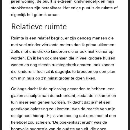
jaren woning, de buurt is extreem kindvriendelijk en mijn
stookkosten zijn betaalbaar. Het enige punt is de ruimte of
eigenlijk het gebrek eraan.
Relatieve ruimte
Ruimte is een relatief begrip, er zijn genoeg mensen die
met veel minder vierkante meters dan ik prima uitkomen.
Zelfs met drie drukke kinderen die er ook niet kleiner op
worden. En ik ken ook mensen die in veel grotere huizen
wonen en nog steeds ruimtegebrek ervaren, ook zonder
die kinderen. Toch zit ik dagelijks te broeden op een plan
om mijn huis op z’n minst groter te doen lijken.
Onlangs dacht ik de oplossing gevonden te hebben: een
glazen schuifpui aan de achterkant, zodat de zitkamer en
tuin meer één geheel worden. ‘Ik dacht dat je met een
goedkope oplossing zou komen,’ was de reactie van mijn
echtgenoot hierop. Hij is van mening dat opruimen al een
heleboel zou schelen. ‘De boekenkast eruit?’ was de
hoopvolle suggestie van de oudste van elf, die onze