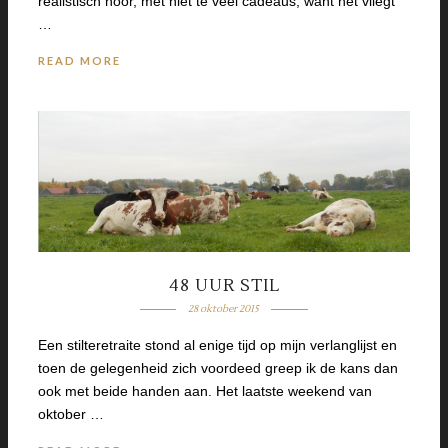
realistisch hoor, met niet te veel cadeaus, want het vliegt
…
READ MORE
48 UUR STIL
28 oktober 2015
Een stilteretraite stond al enige tijd op mijn verlanglijst en
toen de gelegenheid zich voordeed greep ik de kans dan
ook met beide handen aan. Het laatste weekend van
oktober …