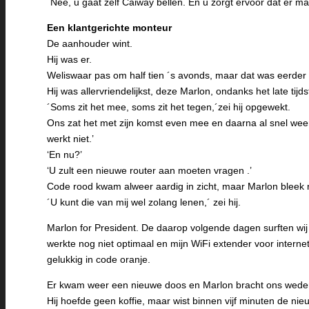
´Nee, u gaat zelf Caiway bellen. En u zorgt ervoor dat er 
Een klantgerichte monteur
De aanhouder wint.
Hij was er.
Weliswaar pas om half tien ´s avonds, maar dat was eerder
Hij was allervriendelijkst, deze Marlon, ondanks het late tijds
´Soms zit het mee, soms zit het tegen,´zei hij opgewekt.
Ons zat het met zijn komst even mee en daarna al snel weer
werkt niet.’
‘En nu?’
‘U zult een nieuwe router aan moeten vragen .’
Code rood kwam alweer aardig in zicht, maar Marlon bleek n
´U kunt die van mij wel zolang lenen,´ zei hij.
Marlon for President. De daarop volgende dagen surften wij
werkte nog niet optimaal en mijn WiFi extender voor interne
gelukkig in code oranje.
Er kwam weer een nieuwe doos en Marlon bracht ons wede
Hij hoefde geen koffie, maar wist binnen vijf minuten de ni