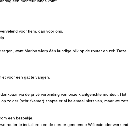
maandag een monteur langs komt.´
 vervelend voor hem, dan voor ons.
tip.
 tegen, want Marlon wierp één kundige blik op de router en zei: ‘Deze
iet voor één gat te vangen.
 dankbaar via de privé verbinding van onze klantgerichte monteur. Het
t op zolder (schrijfkamer) snapte er al helemaal niets van, maar we zat
rom een bezoekje.
euwe router te installeren en de eerder genoemde Wifi extender werkend