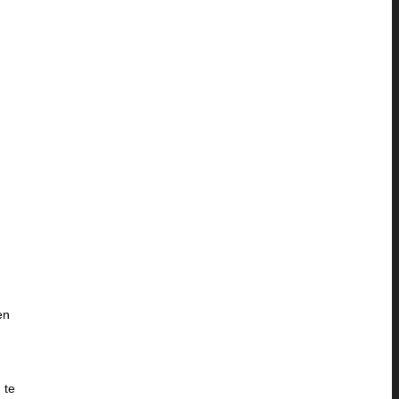
en
 te