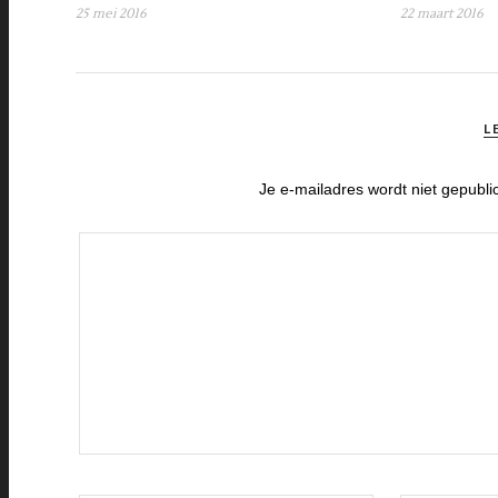
25 mei 2016
22 maart 2016
L
Je e-mailadres wordt niet gepubli