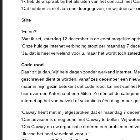
‘Ik heb de afspraak bij het afsluiten van het contract met Ca
‘Dat hebben zij niet aan ons doorgegeven; en wij doen alle ins
Stilte
‘En nu?’
‘Wat ik zei, zaterdag 12 december is de eerst mogelijke optie
‘Onze huidige internet verbinding stopt per maandag 7 dece
‘Ja, dat is heel vervelend voor u, maar het wordt toch zaterd
Code rood
Daar zit je dan. Vijf hele dagen zonder werkend internet. 
geschreven dient te worden, vanaf zes december een nieuw
maar in mijn gezin betekent dat code rood. En niet van het 
hier over een Katerina of een Mitch. Zo één uit de categor
internet op het voetbalveld of vakantie is één ding, maar ge
‘Caiway heeft met mij afgesproken dat er maandag 7 decem
‘Dan adviseer ik u nog eens met Caiway te bellen. Wij weten 
‘Dus Caiway en uw organisatie creëren een probleem en ve
´Ik vind het heel vervelend voor u.´