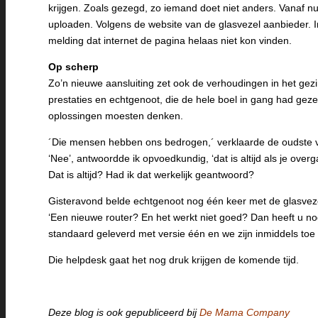
krijgen. Zoals gezegd, zo iemand doet niet anders. Vanaf 
uploaden. Volgens de website van de glasvezel aanbieder. In
melding dat internet de pagina helaas niet kon vinden.
Op scherp
Zo’n nieuwe aansluiting zet ook de verhoudingen in het gez
prestaties en echtgenoot, die de hele boel in gang had gezet 
oplossingen moesten denken.
´Die mensen hebben ons bedrogen,´ verklaarde de oudste vol
‘Nee’, antwoordde ik opvoedkundig, ‘dat is altijd als je over
Dat is altijd? Had ik dat werkelijk geantwoord?
Gisteravond belde echtgenoot nog één keer met de glasvez
‘Een nieuwe router? En het werkt niet goed? Dan heeft u no
standaard geleverd met versie één en we zijn inmiddels toe a
Die helpdesk gaat het nog druk krijgen de komende tijd.
Deze blog is ook gepubliceerd bij
De Mama Company