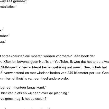
iway zelf gemaakt.’
tallaties.’
.’
mber.’
ag.’
Met spreekbeurten die moeten worden voorbereid, een boek dat
e XBox en bovenal geen Netflix en YouTube. Ik wou dat het anders wa
KNMI-type ‘dat viel achteraf bezien gelukkig wel mee’. Nee, ik heb het
ie 5: verwoestend en met windsnelheden van 249 kilometer per uur. Ge
en internet thuis is van een heel andere orde.
ber een monteur langs komt.’
hier van niets en wij gaan over de planning.’
rvolgens mag ik het oplossen?’