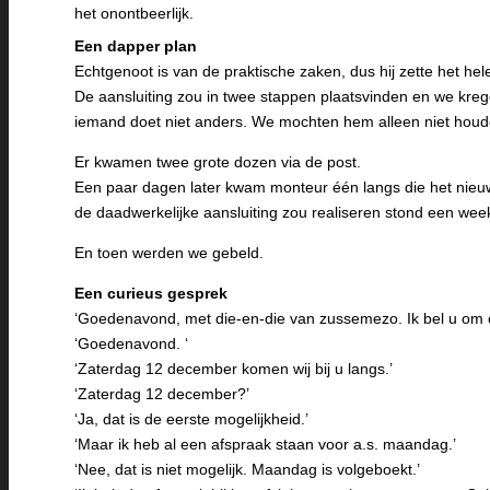
het onontbeerlijk.
Een dapper plan
Echtgenoot is van de praktische zaken, dus hij zette het he
De aansluiting zou in twee stappen plaatsvinden en we krege
iemand doet niet anders. We mochten hem alleen niet houd
Er kwamen twee grote dozen via de post.
Een paar dagen later kwam monteur één langs die het nie
de daadwerkelijke aansluiting zou realiseren stond een week
En toen werden we gebeld.
Een curieus gesprek
‘Goedenavond, met die-en-die van zussemezo. Ik bel u om e
‘Goedenavond. ‘
‘Zaterdag 12 december komen wij bij u langs.’
‘Zaterdag 12 december?’
‘Ja, dat is de eerste mogelijkheid.’
‘Maar ik heb al een afspraak staan voor a.s. maandag.’
‘Nee, dat is niet mogelijk. Maandag is volgeboekt.’