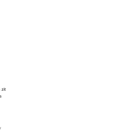
 zit
s
/