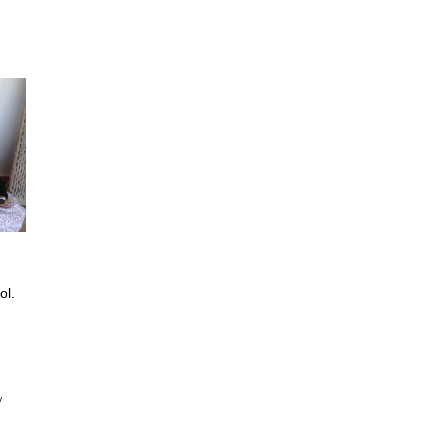
ol.
/