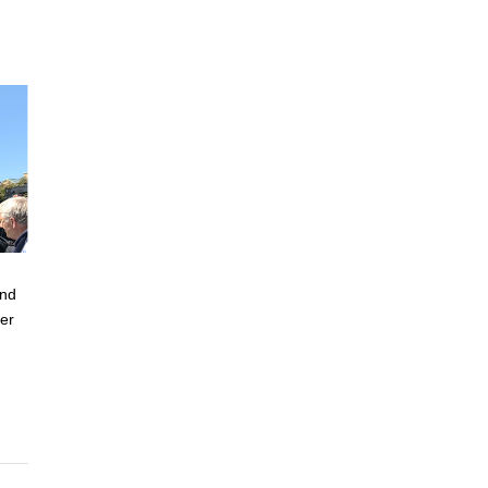
ond
er