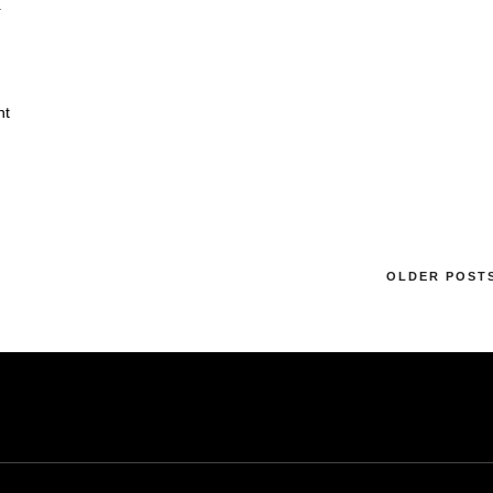
N
nt
OLDER POST