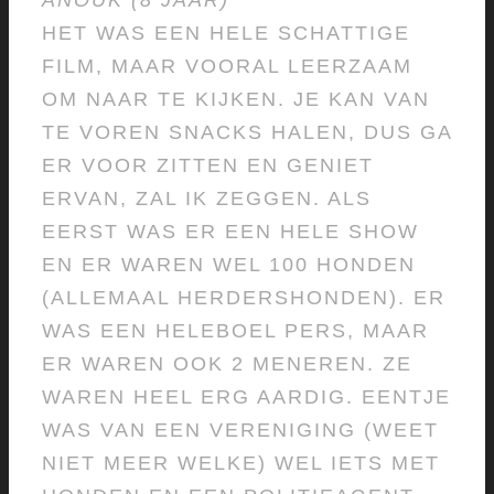
ANOUK (8 JAAR)
HET WAS EEN HELE SCHATTIGE
FILM, MAAR VOORAL LEERZAAM
OM NAAR TE KIJKEN. JE KAN VAN
TE VOREN SNACKS HALEN, DUS GA
ER VOOR ZITTEN EN GENIET
ERVAN, ZAL IK ZEGGEN. ALS
EERST WAS ER EEN HELE SHOW
EN ER WAREN WEL 100 HONDEN
(ALLEMAAL HERDERSHONDEN). ER
WAS EEN HELEBOEL PERS, MAAR
ER WAREN OOK 2 MENEREN. ZE
WAREN HEEL ERG AARDIG. EENTJE
WAS VAN EEN VERENIGING (WEET
NIET MEER WELKE) WEL IETS MET