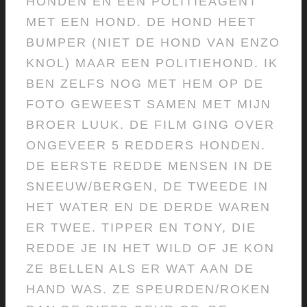
HONDEN EN EEN POLITIEAGENT
MET EEN HOND. DE HOND HEET
BUMPER (NIET DE HOND VAN ENZO
KNOL) MAAR EEN POLITIEHOND. IK
BEN ZELFS NOG MET HEM OP DE
FOTO GEWEEST SAMEN MET MIJN
BROER LUUK. DE FILM GING OVER
ONGEVEER 5 REDDERS HONDEN.
DE EERSTE REDDE MENSEN IN DE
SNEEUW/BERGEN, DE TWEEDE IN
HET WATER EN DE DERDE WAREN
ER TWEE. TIPPER EN TONY, DIE
REDDE JE IN HET WILD OF JE KON
ZE BELLEN ALS ER WAT AAN DE
HAND WAS. ZE SPEURDEN/ROKEN