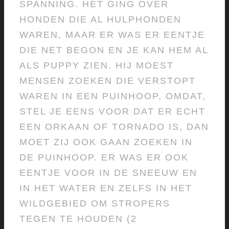
SPANNING. HET GING OVER
HONDEN DIE AL HULPHONDEN
WAREN, MAAR ER WAS ER EENTJE
DIE NET BEGON EN JE KAN HEM AL
ALS PUPPY ZIEN. HIJ MOEST
MENSEN ZOEKEN DIE VERSTOPT
WAREN IN EEN PUINHOOP, OMDAT,
STEL JE EENS VOOR DAT ER ECHT
EEN ORKAAN OF TORNADO IS, DAN
MOET ZIJ OOK GAAN ZOEKEN IN
DE PUINHOOP. ER WAS ER OOK
EENTJE VOOR IN DE SNEEUW EN
IN HET WATER EN ZELFS IN HET
WILDGEBIED OM STROPERS
TEGEN TE HOUDEN (2