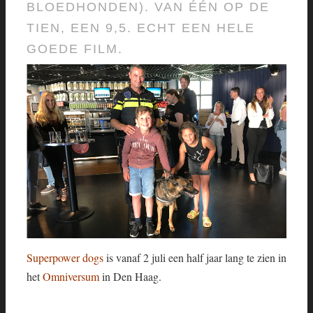
BLOEDHONDEN). VAN ÉÉN OP DE
TIEN, EEN 9,5. ECHT EEN HELE
GOEDE FILM.
Superpower dogs
is vanaf 2 juli een half jaar lang te zien in
het
Omniversum
in Den Haag.