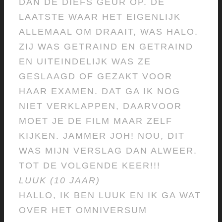
DAN DE DIEFS GEUR OP. DE
LAATSTE WAAR HET EIGENLIJK
ALLEMAAL OM DRAAIT, WAS HALO.
ZIJ WAS GETRAIND EN GETRAIND
EN UITEINDELIJK WAS ZE
GESLAAGD OF GEZAKT VOOR
HAAR EXAMEN. DAT GA IK NOG
NIET VERKLAPPEN, DAARVOOR
MOET JE DE FILM MAAR ZELF
KIJKEN. JAMMER JOH! NOU, DIT
WAS MIJN VERSLAG DAN ALWEER.
TOT DE VOLGENDE KEER!!!
LUUK (10 JAAR)
HALLO, IK BEN LUUK EN IK GA WAT
OVER HET OMNIVERSUM