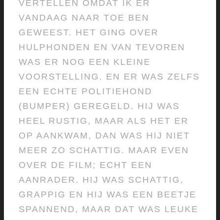
VERTELLEN OMDAT IK ER
VANDAAG NAAR TOE BEN
GEWEEST. HET GING OVER
HULPHONDEN EN VAN TEVOREN
WAS ER NOG EEN KLEINE
VOORSTELLING. EN ER WAS ZELFS
EEN ECHTE POLITIEHOND
(BUMPER) GEREGELD. HIJ WAS
HEEL RUSTIG, MAAR ALS HET ER
OP AANKWAM, DAN WAS HIJ NIET
MEER ZO SCHATTIG. MAAR EVEN
OVER DE FILM; ECHT EEN
AANRADER. HIJ WAS SCHATTIG,
GRAPPIG EN HIJ WAS EEN BEETJE
SPANNEND, MAAR DAT WAS LEUKE