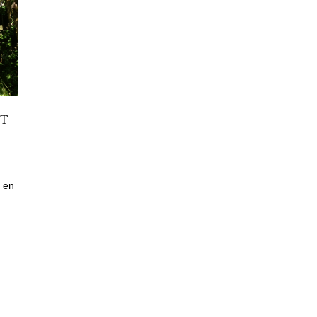
RT
k en