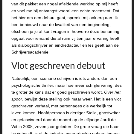
van dit pakket een nogal afleidende werking op mij heeft
en voel me bij ontvangst vooral een echte recensent. Dat
het hier om een debuut gaat, spreekt mij ook erg aan. Ik
ben benieuwd naar de kwaliteit van een beginneling,
ofschoon je je af kunt vragen in hoeverre deze benaming
opgaat voor iemand die al ruim vijftien jaar ervaring heeft
als dialoogschrijver en eindredacteur en les geeft aan de
Schrijversacademie.
Vlot geschreven debuut
Natuurlijk, een scenario schrijven is iets anders dan een
psychologische thriller, maar hoe meer schrijfervaring, des
te groter de kans dat er goed geschreven wordt.
Over het
spoor
, bewijst deze stelling ook maar weer. Het is een vlot
geschreven verhaal, met personages die werkelijk tot
leven komen. Hoofdpersoon is dertiger Stella, ghostwriter
en gefascineerd door de moord op de elfjarige Jordi de
Wit in 2008, zeven jaar geleden. De grote vraag die haar
bezighoudt, is of de indertijd veroordeelde pubers Ingmar,