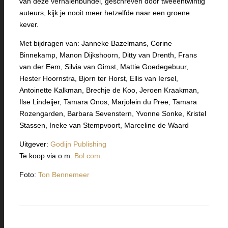
van deze verhalenbundel, geschreven door tweeëntwintig
auteurs, kijk je nooit meer hetzelfde naar een groene
kever.
Met bijdragen van: Janneke Bazelmans, Corine
Binnekamp, Manon Dijkshoorn, Ditty van Drenth, Frans
van der Eem, Silvia van Gimst, Mattie Goedegebuur,
Hester Hoornstra, Bjorn ter Horst, Ellis van Iersel,
Antoinette Kalkman, Brechje de Koo, Jeroen Kraakman,
Ilse Lindeijer, Tamara Onos, Marjolein du Pree, Tamara
Rozengarden, Barbara Sevenstern, Yvonne Sonke, Kristel
Stassen, Ineke van Stempvoort, Marceline de Waard
Uitgever:
Godijn Publishing
Te koop via o.m.
Bol.com
.
Foto:
Ton Bennemeer