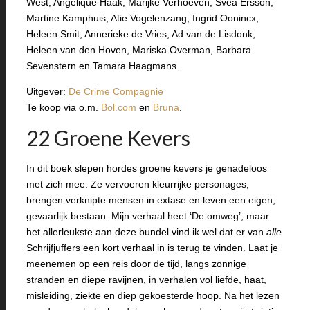
West, Angelique Haak, Marijke Verhoeven, Svea Ersson,
Martine Kamphuis, Atie Vogelenzang, Ingrid Oonincx,
Heleen Smit, Annerieke de Vries, Ad van de Lisdonk,
Heleen van den Hoven, Mariska Overman, Barbara
Sevenstern en Tamara Haagmans.
Uitgever:
De Crime Compagnie
Te koop via o.m.
Bol.com
en
Bruna
.
22 Groene Kevers
In dit boek slepen hordes groene kevers je genadeloos
met zich mee. Ze vervoeren kleurrijke personages,
brengen verknipte mensen in extase en leven een eigen,
gevaarlijk bestaan. Mijn verhaal heet ‘De omweg’, maar
het allerleukste aan deze bundel vind ik wel dat er van
alle
Schrijfjuffers een kort verhaal in is terug te vinden. Laat je
meenemen op een reis door de tijd, langs zonnige
stranden en diepe ravijnen, in verhalen vol liefde, haat,
misleiding, ziekte en diep gekoesterde hoop. Na het lezen