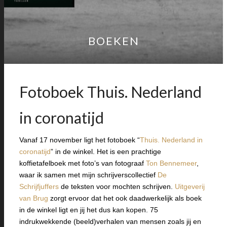
BOEKEN
Fotoboek Thuis. Nederland
in coronatijd
Vanaf 17 november ligt het fotoboek “
Thuis. Nederland in
coronatijd
” in de winkel. Het is een prachtige
koffietafelboek met foto’s van fotograaf
Ton Bennemeer
,
waar ik samen met mijn schrijverscollectief
De
Schrijfjuffers
de teksten voor mochten schrijven.
Uitgeverij
van Brug
zorgt ervoor dat het ook daadwerkelijk als boek
in de winkel ligt en jij het dus kan kopen. 75
indrukwekkende (beeld)verhalen van mensen zoals jij en