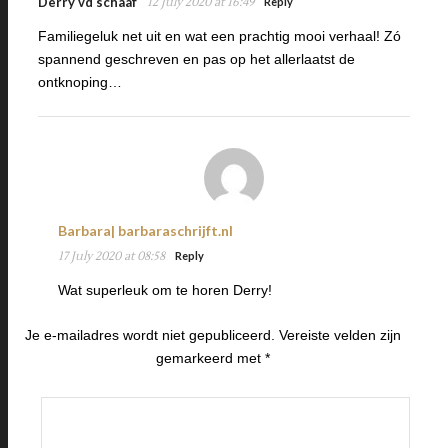
Derry vd schaaf
12 July 2020 at 16:49
Reply
Familiegeluk net uit en wat een prachtig mooi verhaal! Zó
spannend geschreven en pas op het allerlaatst de
ontknoping…
Barbara| barbaraschrijft.nl
17 July 2020 at 08:58
Reply
Wat superleuk om te horen Derry!
Je e-mailadres wordt niet gepubliceerd.
Vereiste velden zijn
gemarkeerd met
*