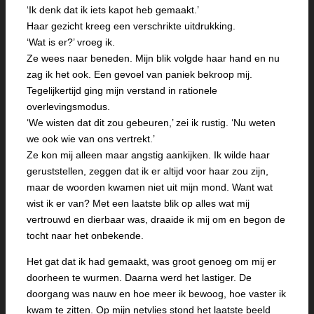
‘Ik denk dat ik iets kapot heb gemaakt.’
Haar gezicht kreeg een verschrikte uitdrukking.
‘Wat is er?’ vroeg ik.
Ze wees naar beneden. Mijn blik volgde haar hand en nu
zag ik het ook. Een gevoel van paniek bekroop mij.
Tegelijkertijd ging mijn verstand in rationele
overlevingsmodus.
‘We wisten dat dit zou gebeuren,’ zei ik rustig. ‘Nu weten
we ook wie van ons vertrekt.’
Ze kon mij alleen maar angstig aankijken. Ik wilde haar
geruststellen, zeggen dat ik er altijd voor haar zou zijn,
maar de woorden kwamen niet uit mijn mond. Want wat
wist ik er van? Met een laatste blik op alles wat mij
vertrouwd en dierbaar was, draaide ik mij om en begon de
tocht naar het onbekende.
Het gat dat ik had gemaakt, was groot genoeg om mij er
doorheen te wurmen. Daarna werd het lastiger. De
doorgang was nauw en hoe meer ik bewoog, hoe vaster ik
kwam te zitten. Op mijn netvlies stond het laatste beeld