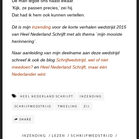
De man legde ons naast elkaar.
‘Kijk, ze passen precies,’ zei hij.
Dat had ik hem ook kunnen vertellen.
Dit is mijn
inzending
voor de korte verhalen wedstrijd 2015
van Heel Nederland Schrijft met als thema ´mijn mooiste
herinnering´.
Naar aanleiding van mijn deelname aan deze wedstrijd
schreef ik ook de blog
Schrijfwedstrijd, wel of niet
meedoen?
en
Heel Nederland Schrijft, maar één
Nederlander wint
.
HEEL NEDERLAND SCHRIJFT
INZENDING
SCHRIJFWEDSTRIJD
TWEELING
ZIJ
SHARE
INZENDING
/
LEZEN
/
SCHRIJFWEDSTRIJD
/