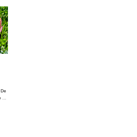
. De
re …