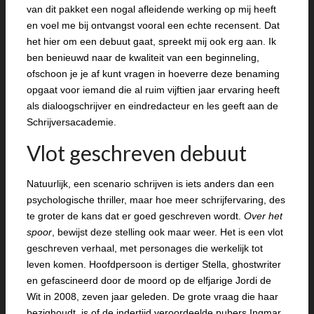
van dit pakket een nogal afleidende werking op mij heeft
en voel me bij ontvangst vooral een echte recensent. Dat
het hier om een debuut gaat, spreekt mij ook erg aan. Ik
ben benieuwd naar de kwaliteit van een beginneling,
ofschoon je je af kunt vragen in hoeverre deze benaming
opgaat voor iemand die al ruim vijftien jaar ervaring heeft
als dialoogschrijver en eindredacteur en les geeft aan de
Schrijversacademie.
Vlot geschreven debuut
Natuurlijk, een scenario schrijven is iets anders dan een
psychologische thriller, maar hoe meer schrijfervaring, des
te groter de kans dat er goed geschreven wordt.
Over het
spoor
, bewijst deze stelling ook maar weer. Het is een vlot
geschreven verhaal, met personages die werkelijk tot
leven komen. Hoofdpersoon is dertiger Stella, ghostwriter
en gefascineerd door de moord op de elfjarige Jordi de
Wit in 2008, zeven jaar geleden. De grote vraag die haar
bezighoudt, is of de indertijd veroordeelde pubers Ingmar,