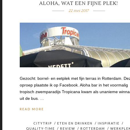
ALOHA, WAT EEN FIJNE PLEK!
22 mei 2017
Gezocht: borrel- en eetplek met fijn terras in Rotterdam. De
oproep plaatste ik op Facebook. Aloha bar in het voormalig
tropisch zwemparadijs Tropicana kwam als unanieme winna
uit de bus. …
READ MORE
CITYTRIP
/
ETEN EN DRINKEN
/
INSPIRATIE
/
QUALITY-TIME
/
REVIEW
/
ROTTERDAM
/
WERKPLE