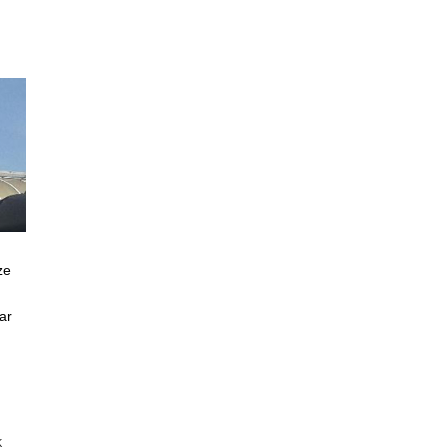
ze
ar
K