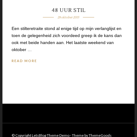
48 UUR STIL
28 oktober 2015
Een stilteretraite stond al enige tijd op mijn verlanglijst en
toen de gelegenheid zich voordeed greep ik de kans dan
ook met beide handen aan. Het laatste weekend van
oktober …
READ MORE
© Copyright LetsBlog Theme Demo - Theme by ThemeGoods