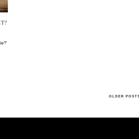
ET?
ie?'
OLDER POST