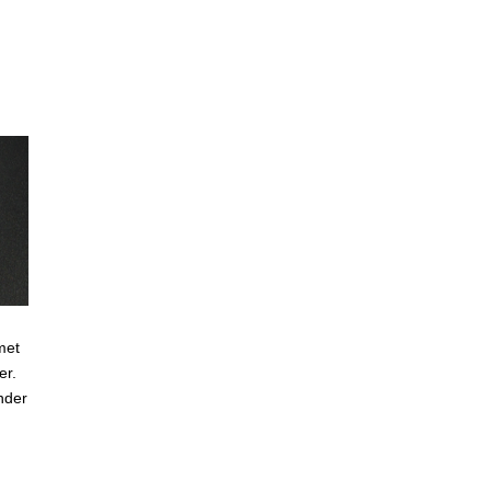
met
er.
nder