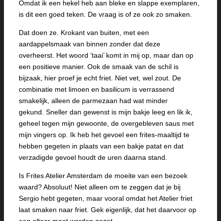
Omdat ik een hekel heb aan bleke en slappe exemplaren,
is dit een goed teken. De vraag is of ze ook zo smaken.
Dat doen ze. Krokant van buiten, met een
aardappelsmaak van binnen zonder dat deze
overheerst. Het woord ’taai’ komt in mij op, maar dan op
een positieve manier. Ook de smaak van de schil is
bijzaak, hier proef je echt friet. Niet vet, wel zout. De
combinatie met limoen en basilicum is verrassend
smakelijk, alleen de parmezaan had wat minder
gekund. Sneller dan gewenst is mijn bakje leeg en lik ik,
geheel tegen mijn gewoonte, de overgebleven saus met
mijn vingers op. Ik heb het gevoel een frites-maaltijd te
hebben gegeten in plaats van een bakje patat en dat
verzadigde gevoel houdt de uren daarna stand.
Is Frites Atelier Amsterdam de moeite van een bezoek
waard? Absoluut! Niet alleen om te zeggen dat je bij
Sergio hebt gegeten, maar vooral omdat het Atelier friet
laat smaken naar friet. Gek eigenlijk, dat het daarvoor op
een altaar moet worden gezet.