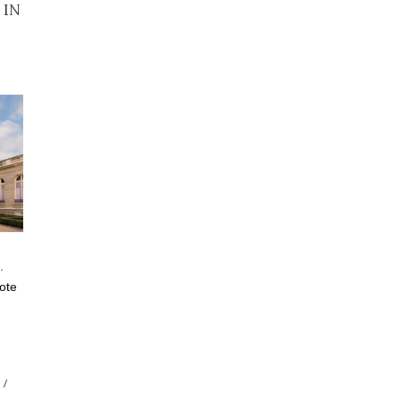
 IN
.
rote
/