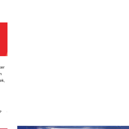
ker
n
ek,
P