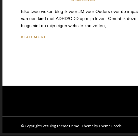
Elke twee weken blog ik voor JM voor Ouders over de impa
van een kind met ADHD/ODD op mijn leven. Omdat ik deze
blogs niet op mijn eigen website kan zetten, …
READ MORE
© Copyright LetsBlog Theme Demo - Theme by ThemeGoods