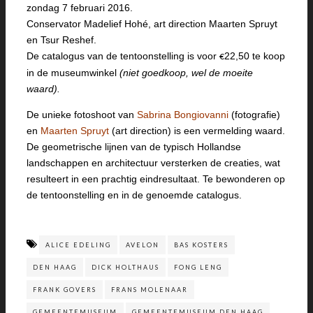
zondag 7 februari 2016.
Conservator Madelief Hohé, art direction Maarten Spruyt
en Tsur Reshef.
De catalogus van de tentoonstelling is voor
22,50 te koop
€
in de museumwinkel
(niet goedkoop, wel de moeite
waard).
De unieke fotoshoot van
Sabrina Bongiovanni
(fotografie)
en
Maarten Spruyt
(art direction) is een vermelding waard.
De geometrische lijnen van de typisch Hollandse
landschappen en architectuur versterken de creaties, wat
resulteert in een prachtig eindresultaat. Te bewonderen op
de tentoonstelling en in de genoemde catalogus.
ALICE EDELING
AVELON
BAS KOSTERS
DEN HAAG
DICK HOLTHAUS
FONG LENG
FRANK GOVERS
FRANS MOLENAAR
GEMEENTEMUSEUM
GEMEENTEMUSEUM DEN HAAG