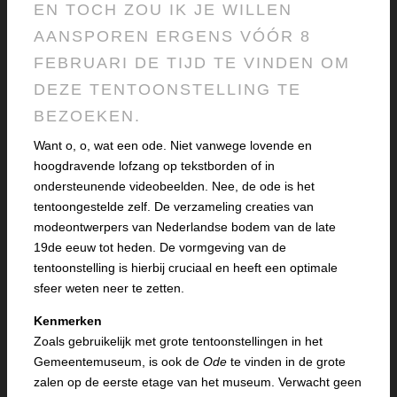
EN TOCH ZOU IK JE WILLEN
AANSPOREN ERGENS VÓÓR 8
FEBRUARI DE TIJD TE VINDEN OM
DEZE TENTOONSTELLING TE
BEZOEKEN.
Want o, o, wat een ode. Niet vanwege lovende en
hoogdravende lofzang op tekstborden of in
ondersteunende videobeelden. Nee, de ode is het
tentoongestelde zelf. De verzameling creaties van
modeontwerpers van Nederlandse bodem van de late
19de eeuw tot heden. De vormgeving van de
tentoonstelling is hierbij cruciaal en heeft een optimale
sfeer weten neer te zetten.
Kenmerken
Zoals gebruikelijk met grote tentoonstellingen in het
Gemeentemuseum, is ook de
Ode
te vinden in de grote
zalen op de eerste etage van het museum. Verwacht geen