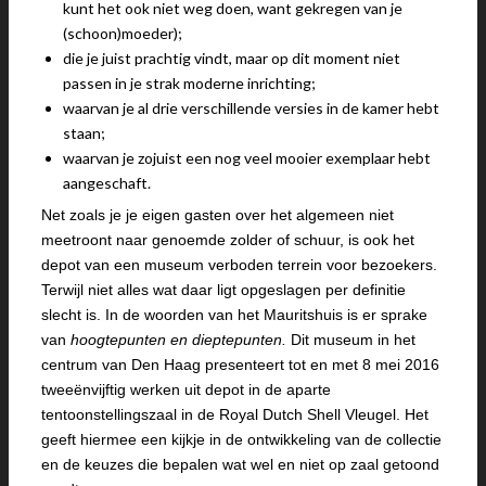
kunt het ook niet weg doen, want gekregen van je
(schoon)moeder);
die je juist prachtig vindt, maar op dit moment niet
passen in je strak moderne inrichting;
waarvan je al drie verschillende versies in de kamer hebt
staan;
waarvan je zojuist een nog veel mooier exemplaar hebt
aangeschaft.
Net zoals je je eigen gasten over het algemeen niet
meetroont naar genoemde zolder of schuur, is ook het
depot van een museum verboden terrein voor bezoekers.
Terwijl niet alles wat daar ligt opgeslagen per definitie
slecht is. In de woorden van het Mauritshuis is er sprake
van
hoogtepunten en dieptepunten.
Dit museum in het
centrum van Den Haag presenteert tot en met 8 mei 2016
tweeënvijftig werken uit depot in de aparte
tentoonstellingszaal in de Royal Dutch Shell Vleugel. Het
geeft hiermee een kijkje in de ontwikkeling van de collectie
en de keuzes die bepalen wat wel en niet op zaal getoond