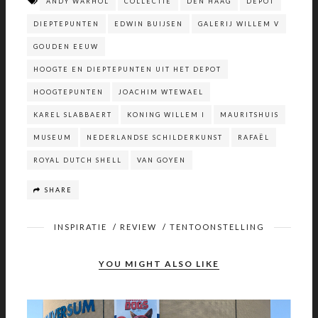
ANDY WARHOL
COLLECTIE
DEN HAAG
DEPOT
DIEPTEPUNTEN
EDWIN BUIJSEN
GALERIJ WILLEM V
GOUDEN EEUW
HOOGTE EN DIEPTEPUNTEN UIT HET DEPOT
HOOGTEPUNTEN
JOACHIM WTEWAEL
KAREL SLABBAERT
KONING WILLEM I
MAURITSHUIS
MUSEUM
NEDERLANDSE SCHILDERKUNST
RAFAËL
ROYAL DUTCH SHELL
VAN GOYEN
SHARE
INSPIRATIE
/
REVIEW
/
TENTOONSTELLING
YOU MIGHT ALSO LIKE