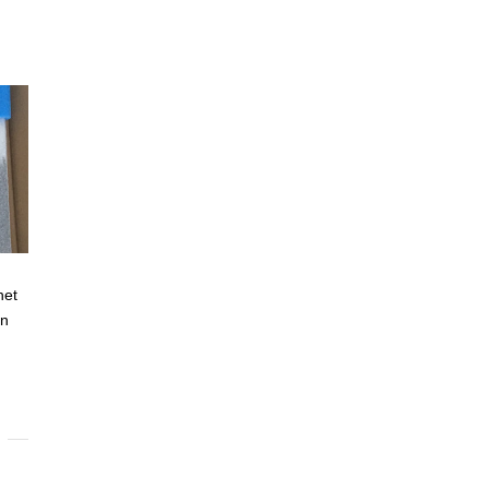
het
en