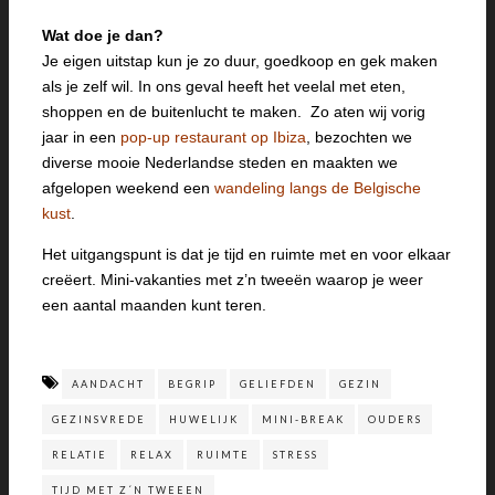
Wat doe je dan?
Je eigen uitstap kun je zo duur, goedkoop en gek maken
als je zelf wil. In ons geval heeft het veelal met eten,
shoppen en de buitenlucht te maken. Zo aten wij vorig
jaar in een
pop-up restaurant op Ibiza
, bezochten we
diverse mooie Nederlandse steden en maakten we
afgelopen weekend een
wandeling langs de Belgische
kust
.
Het uitgangspunt is dat je tijd en ruimte met en voor elkaar
creëert. Mini-vakanties met z’n tweeën waarop je weer
een aantal maanden kunt teren.
AANDACHT
BEGRIP
GELIEFDEN
GEZIN
GEZINSVREDE
HUWELIJK
MINI-BREAK
OUDERS
RELATIE
RELAX
RUIMTE
STRESS
TIJD MET Z´N TWEEEN