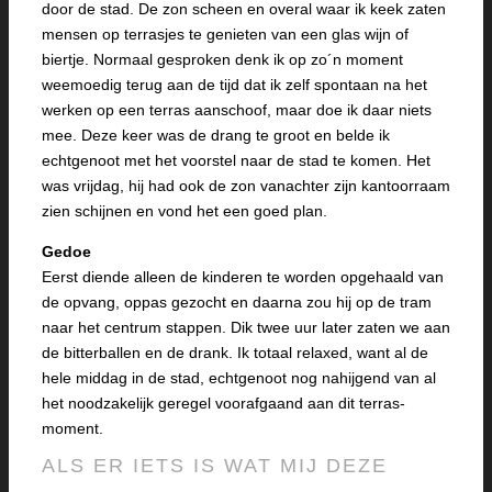
door de stad. De zon scheen en overal waar ik keek zaten
mensen op terrasjes te genieten van een glas wijn of
biertje. Normaal gesproken denk ik op zo´n moment
weemoedig terug aan de tijd dat ik zelf spontaan na het
werken op een terras aanschoof, maar doe ik daar niets
mee. Deze keer was de drang te groot en belde ik
echtgenoot met het voorstel naar de stad te komen. Het
was vrijdag, hij had ook de zon vanachter zijn kantoorraam
zien schijnen en vond het een goed plan.
Gedoe
Eerst diende alleen de kinderen te worden opgehaald van
de opvang, oppas gezocht en daarna zou hij op de tram
naar het centrum stappen. Dik twee uur later zaten we aan
de bitterballen en de drank. Ik totaal relaxed, want al de
hele middag in de stad, echtgenoot nog nahijgend van al
het noodzakelijk geregel voorafgaand aan dit terras-
moment.
ALS ER IETS IS WAT MIJ DEZE