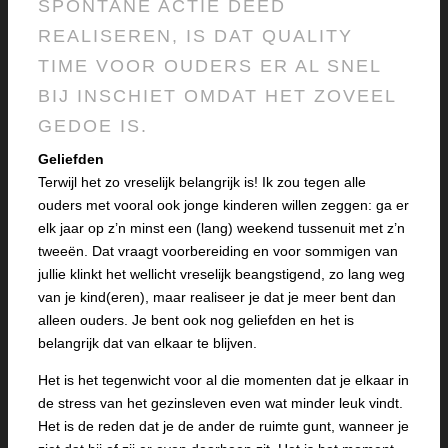
SPONTANE ACTIE DEED
REALISEREN, IS DAT QUALITY
TIME VOOR OUDERS ER AL SNEL
BIJ INSCHIET OMDAT HET ZOVEEL
GEDOE IS.
Geliefden
Terwijl het zo vreselijk belangrijk is! Ik zou tegen alle
ouders met vooral ook jonge kinderen willen zeggen: ga er
elk jaar op z’n minst een (lang) weekend tussenuit met z’n
tweeën. Dat vraagt voorbereiding en voor sommigen van
jullie klinkt het wellicht vreselijk beangstigend, zo lang weg
van je kind(eren), maar realiseer je dat je meer bent dan
alleen ouders. Je bent ook nog geliefden en het is
belangrijk dat van elkaar te blijven.
Het is het tegenwicht voor al die momenten dat je elkaar in
de stress van het gezinsleven even wat minder leuk vindt.
Het is de reden dat je de ander de ruimte gunt, wanneer je