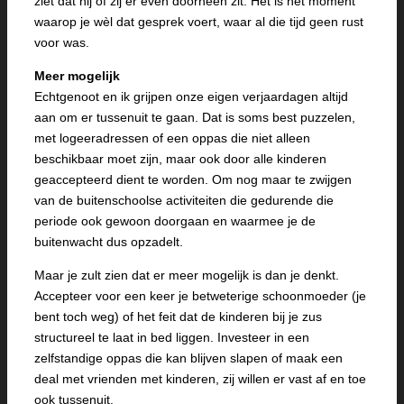
ziet dat hij of zij er even doorheen zit. Het is het moment
waarop je wèl dat gesprek voert, waar al die tijd geen rust
voor was.
Meer mogelijk
Echtgenoot en ik grijpen onze eigen verjaardagen altijd
aan om er tussenuit te gaan. Dat is soms best puzzelen,
met logeeradressen of een oppas die niet alleen
beschikbaar moet zijn, maar ook door alle kinderen
geaccepteerd dient te worden. Om nog maar te zwijgen
van de buitenschoolse activiteiten die gedurende die
periode ook gewoon doorgaan en waarmee je de
buitenwacht dus opzadelt.
Maar je zult zien dat er meer mogelijk is dan je denkt.
Accepteer voor een keer je betweterige schoonmoeder (je
bent toch weg) of het feit dat de kinderen bij je zus
structureel te laat in bed liggen. Investeer in een
zelfstandige oppas die kan blijven slapen of maak een
deal met vrienden met kinderen, zij willen er vast af en toe
ook tussenuit.