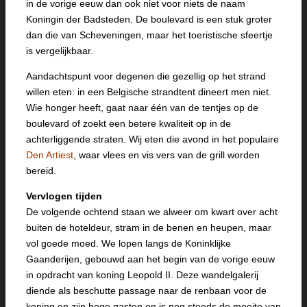
in de vorige eeuw dan ook niet voor niets de naam
Koningin der Badsteden. De boulevard is een stuk groter
dan die van Scheveningen, maar het toeristische sfeertje
is vergelijkbaar.
Aandachtspunt voor degenen die gezellig op het strand
willen eten: in een Belgische strandtent dineert men niet.
Wie honger heeft, gaat naar één van de tentjes op de
boulevard of zoekt een betere kwaliteit op in de
achterliggende straten. Wij eten die avond in het populaire
Den Artiest
, waar vlees en vis vers van de grill worden
bereid.
Vervlogen tijden
De volgende ochtend staan we alweer om kwart over acht
buiten de hoteldeur, stram in de benen en heupen, maar
vol goede moed. We lopen langs de Koninklijke
Gaanderijen, gebouwd aan het begin van de vorige eeuw
in opdracht van koning Leopold II. Deze wandelgalerij
diende als beschutte passage naar de renbaan voor de
koning en zijn hoge gasten en is nog steeds de moeite van