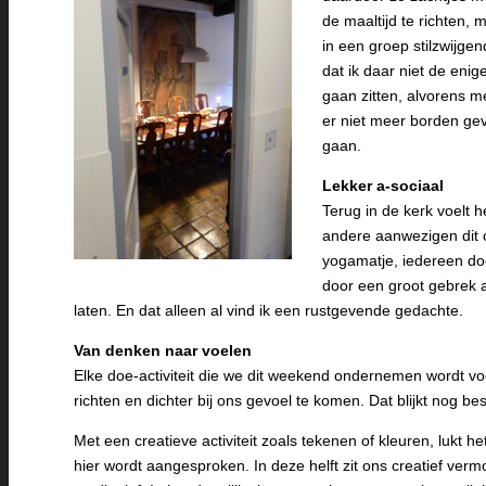
de maaltijd te richten,
in een groep stilzwijge
dat ik daar niet de enig
gaan zitten, alvorens me
er niet meer borden gev
gaan.
Lekker a-sociaal
Terug in de kerk voelt h
andere aanwezigen dit o
yogamatje, iedereen doet
door een groot gebrek aa
laten. En dat alleen al vind ik een rustgevende gedachte.
Van denken naar voelen
Elke doe-activiteit die we dit weekend ondernemen wordt vo
richten en dichter bij ons gevoel te komen. Dat blijkt nog best
Met een creatieve activiteit zoals tekenen of kleuren, lukt he
hier wordt aangesproken. In deze helft zit ons creatief v