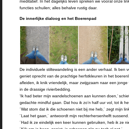
meditatief. In het dagelijks leven spreken we vooral onze li
functies schuilen; alles behalve rustig daar.
De innerlijke dialoog en het Boerenpad
De individuele stiltewandeling is een ander verhaal. Ik be
geniet oprecht van de prachtige herfstkleuren in het boeren
afleiden, ik knik vriendelijk, maar zwijgzaam naar een jong
in de drassige rivierbedding.
‘Ik had beter mijn wandelschoenen aan kunnen doen,’ schiet h
gedachte mindful gaan. Dat hou ik zo’n half uur vol, tot ik
´Wat stom dat ik die schoenen niet bij me heb,´ zegt mijn lin
´Laat het gaan,´ antwoordt mijn rechterhersenhelft sussend.
´Had ik ze eindelijk een keer kunnen gebruiken, heb ik ze nie