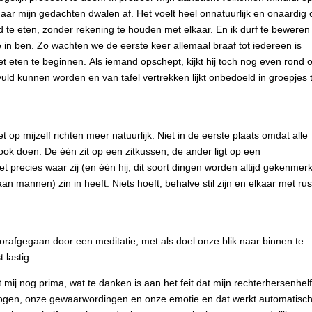
 maar mijn gedachten dwalen af. Het voelt heel onnatuurlijk en onaardig
nd te eten, zonder rekening te houden met elkaar. En ik durf te beweren
e in ben. Zo wachten we de eerste keer allemaal braaf tot iedereen is
t eten te beginnen. Als iemand opschept, kijkt hij toch nog even rond o
uld kunnen worden en van tafel vertrekken lijkt onbedoeld in groepjes 
et op mijzelf richten meer natuurlijk. Niet in de eerste plaats omdat alle
ok doen. De één zit op een zitkussen, de ander ligt op een
 precies waar zij (en één hij, dit soort dingen worden altijd gekenmerk
n mannen) zin in heeft. Niets hoeft, behalve stil zijn en elkaar met rus
orafgegaan door een meditatie, met als doel onze blik naar binnen te
 lastig.
t mij nog prima, wat te danken is aan het feit dat mijn rechterhersenhelf
ermogen, onze gewaarwordingen en onze emotie en dat werkt automatisc