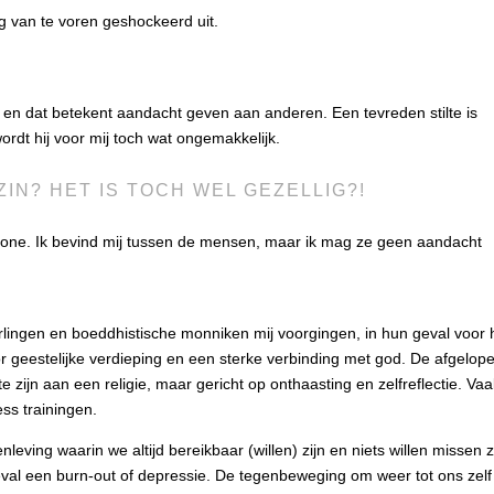
ing van te voren geshockeerd uit.
r en dat betekent aandacht geven aan anderen. Een tevreden stilte is
wordt hij voor mij toch wat ongemakkelijk.
IN? HET IS TOCH WEL GEZELLIG?!
tzone. Ik bevind mij tussen de mensen, maar ik mag ze geen aandacht
erlingen en boeddhistische monniken mij voorgingen, in hun geval voor 
 geestelijke verdieping en een sterke verbinding met god. De afgelop
 zijn aan een religie, maar gericht op onthaasting en zelfreflectie. Vaa
ss trainingen.
eving waarin we altijd bereikbaar (willen) zijn en niets willen missen z
eval een burn-out of depressie. De tegenbeweging om weer tot ons zelf