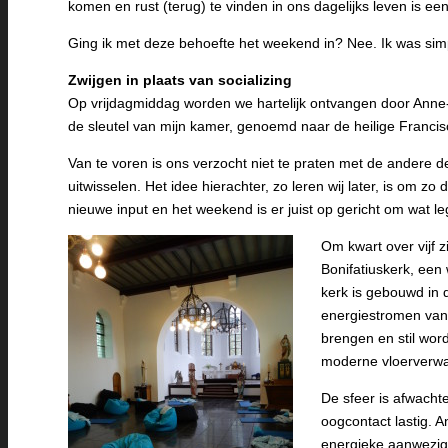
komen en rust (terug) te vinden in ons dagelijks leven is een
Ging ik met deze behoefte het weekend in? Nee. Ik was simp
Zwijgen in plaats van socializing
Op vrijdagmiddag worden we hartelijk ontvangen door Anne-
de sleutel van mijn kamer, genoemd naar de heilige Francisc
Van te voren is ons verzocht niet te praten met de andere 
uitwisselen. Het idee hierachter, zo leren wij later, is om zo
nieuwe input en het weekend is er juist op gericht om wat le
Om kwart over vijf 
Bonifatiuskerk, een 
kerk is gebouwd in 
energiestromen van d
brengen en stil wo
moderne vloerverwa
De sfeer is afwachte
oogcontact lastig. 
energieke aanwezigh