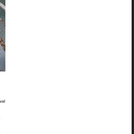
val
r
p