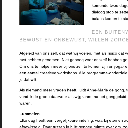
komende twee dagen
dialoog stop te zett
balans komen te st
EEN BUITENW
BEWUST EN ONBEWUST, WILLEN ZORGE
Afgeleid van ons zelf, dat wat wij voelen, met als risico 
rust hebben genomen. Niet genoeg voor onszelf hebben ge
Om ons te helpen meer bij ons zelf te komen zijn er yoga- en
een aantal creatieve workshops. Alle programma-onderdelen
je dat wilt.
Als niemand meer vragen heeft, luidt Anne-Marie de gong, te
vond ik de groep daarvoor al zwijgzaam, na het gonggeluid is
waren.
Lummelen
Elke dag heeft een vergelijkbare indeling, waarbij eten en a
afgewisseld. Daar tussen in blijft genoeg ruimte over om, zo