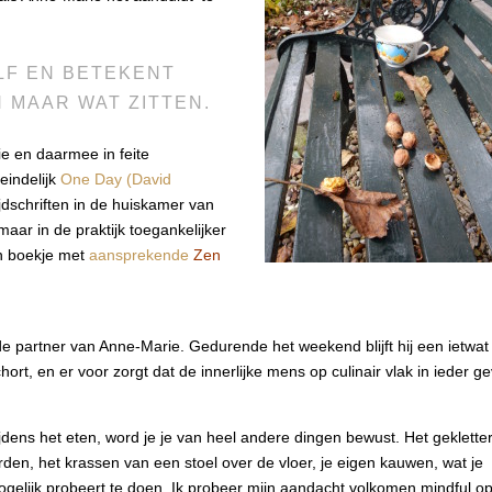
LF EN BETEKENT
 MAAR WAT ZITTEN.
e en daarmee in feite
eindelijk
One Day (David
ijdschriften in de huiskamer van
maar in de praktijk toegankelijker
en boekje met
aansprekende
Zen
 partner van Anne-Marie. Gedurende het weekend blijft hij een ietwat
ort, en er voor zorgt dat de innerlijke mens op culinair vlak in ieder ge
ijdens het eten, word je je van heel andere dingen bewust. Het geklette
den, het krassen van een stoel over de vloer, je eigen kauwen, wat je
gelijk probeert te doen. Ik probeer mijn aandacht volkomen mindful o