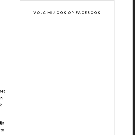
VOLG MIJ OOK OP FACEBOOK
het
en
k
ijn
 te