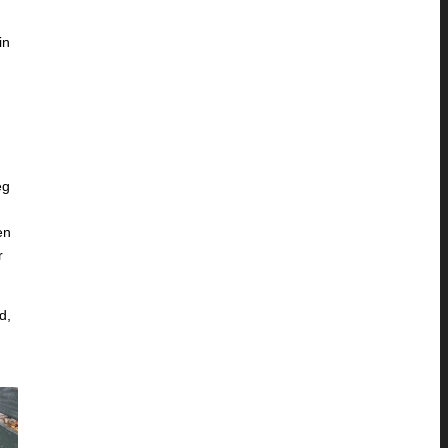
in
eg
en
r
d,