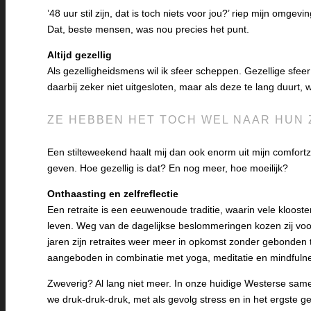
’48 uur stil zijn, dat is toch niets voor jou?’ riep mijn omgev
Dat, beste mensen, was nou precies het punt.
Altijd gezellig
Als gezelligheidsmens wil ik sfeer scheppen. Gezellige sfee
daarbij zeker niet uitgesloten, maar als deze te lang duurt, 
ZE HEBBEN HET TOCH WEL NAAR HUN Z
Een stilteweekend haalt mij dan ook enorm uit mijn comfor
geven. Hoe gezellig is dat? En nog meer, hoe moeilijk?
Onthaasting en zelfreflectie
Een retraite is een eeuwenoude traditie, waarin vele kloost
leven. Weg van de dagelijkse beslommeringen kozen zij voor
jaren zijn retraites weer meer in opkomst zonder gebonden te
aangeboden in combinatie met yoga, meditatie en mindfulne
Zweverig? Al lang niet meer. In onze huidige Westerse samenl
we druk-druk-druk, met als gevolg stress en in het ergste g