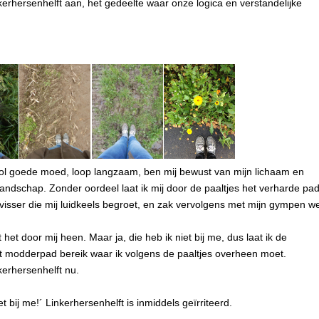
nkerhersenhelft aan, het gedeelte waar onze logica en verstandelijke
n vol goede moed, loop langzaam, ben mij bewust van mijn lichaam en
landschap. Zonder oordeel laat ik mij door de paaltjes het verharde pa
e visser die mij luidkeels begroet, en zak vervolgens met mijn gympen w
et door mij heen. Maar ja, die heb ik niet bij me, dus laat ik de
 het modderpad bereik waar ik volgens de paaltjes overheen moet.
kerhersenhelft nu.
t bij me!´ Linkerhersenhelft is inmiddels geïrriteerd.