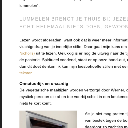
lummelen´.
LUMMELEN BRENGT JE THUIS BIJ JEZE
ECHT HELEMAAL NIETS DOEN, GEWOON
Lezen wordt afgeraden, want ook dat is weer meer informati
vluchtgedrag van je innerlijke stilte. Daar gaat mijn kans om 
Nicholls)
uit te lezen. Gelukkig is er nog de uitweg naar de t
de pastorie. Spiritueel voedend, staat er op onze hand-out, 
dan dit doet denken; ik kan mijn leesbehoefte stillen met e
teksten
.
Onnatuurlijk en onaardig
De vegetarische maaltijden worden verzorgd door Werner, de
mystiek persoon die af en toe voorbij schiet in een keukensch
niets te kort komt.
Als je niet mag praten t
van bestek tegen de bor
daardoor zo zachtjes mo