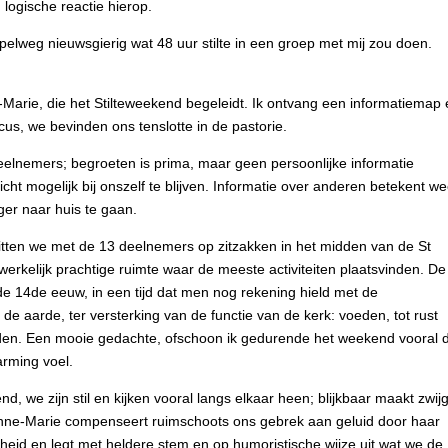
 logische reactie hierop.
elweg nieuwsgierig wat 48 uur stilte in een groep met mij zou doen.
Marie, die het Stilteweekend begeleidt. Ik ontvang een informatiemap 
us, we bevinden ons tenslotte in de pastorie.
deelnemers; begroeten is prima, maar geen persoonlijke informatie
 dicht mogelijk bij onszelf te blijven. Informatie over anderen betekent we
ger naar huis te gaan.
zitten we met de 13 deelnemers op zitzakken in het midden van de St
werkelijk prachtige ruimte waar de meeste activiteiten plaatsvinden. De
de 14de eeuw, in een tijd dat men nog rekening hield met de
e aarde, ter versterking van de functie van de kerk: voeden, tot rust
rden. Een mooie gedachte, ofschoon ik gedurende het weekend vooral 
rming voel.
nd, we zijn stil en kijken vooral langs elkaar heen; blijkbaar maakt zwij
Anne-Marie compenseert ruimschoots ons gebrek aan geluid door haar
eid en legt met heldere stem en op humoristische wijze uit wat we de