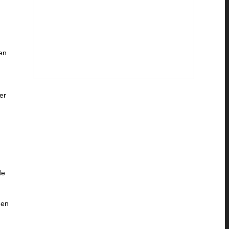
en
er
de
gen