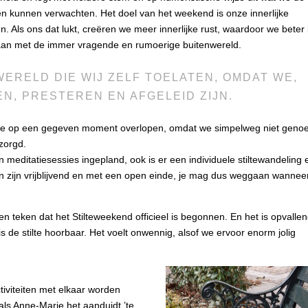
 kunnen verwachten. Het doel van het weekend is onze innerlijke
en. Als ons dat lukt, creëren we meer innerlijke rust, waardoor we beter 
aan met de immer vragende en rumoerige buitenwereld.
ERELD DIE WIJ ZELF TOELATEN, OMDAT WE,
N, PRESTEREN EN AFGELEID ZIJN.
dat we op een gegeven moment overlopen, omdat we simpelweg niet geno
zorgd.
 meditatiesessies ingepland, ook is er een individuele stiltewandeling 
 zijn vrijblijvend en met een open einde, je mag dus weggaan wannee
n teken dat het Stilteweekend officieel is begonnen. En het is opvallen
 de stilte hoorbaar. Het voelt onwennig, alsof we ervoor enorm jolig
ctiviteiten met elkaar worden
als Anne-Marie het aanduidt ’te