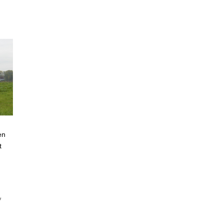
en
t
/