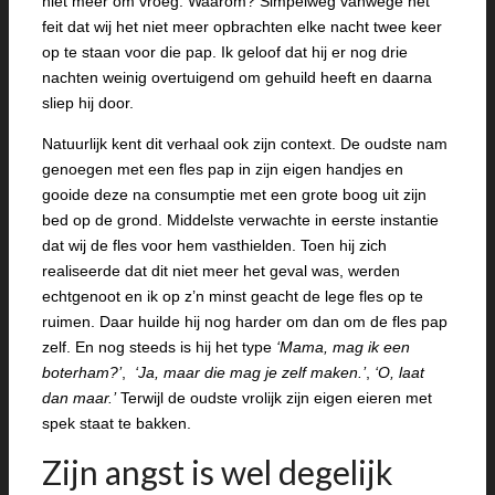
niet meer om vroeg. Waarom? Simpelweg vanwege het
feit dat wij het niet meer opbrachten elke nacht twee keer
op te staan voor die pap. Ik geloof dat hij er nog drie
nachten weinig overtuigend om gehuild heeft en daarna
sliep hij door.
Natuurlijk kent dit verhaal ook zijn context. De oudste nam
genoegen met een fles pap in zijn eigen handjes en
gooide deze na consumptie met een grote boog uit zijn
bed op de grond. Middelste verwachte in eerste instantie
dat wij de fles voor hem vasthielden. Toen hij zich
realiseerde dat dit niet meer het geval was, werden
echtgenoot en ik op z’n minst geacht de lege fles op te
ruimen. Daar huilde hij nog harder om dan om de fles pap
zelf. En nog steeds is hij het type
‘Mama, mag ik een
boterham?’
,
‘Ja, maar die mag je zelf maken.’
,
‘O, laat
dan maar.’
Terwijl de oudste vrolijk zijn eigen eieren met
spek staat te bakken.
Zijn angst is wel degelijk