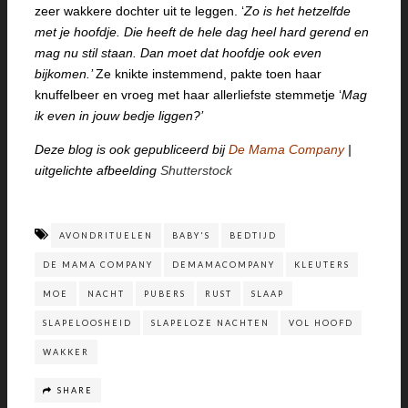
zeer wakkere dochter uit te leggen. ‘
Zo is het hetzelfde
met je hoofdje. D
ie heeft de hele dag heel hard gerend en
mag nu stil staan. Dan moet dat hoofdje ook even
bijkomen.’
Ze knikte instemmend, pakte toen haar
knuffelbeer en vroeg met haar allerliefste stemmetje ‘
Mag
ik even in jouw bedje liggen?’
Deze blog is ook gepubliceerd bij
De Mama Company
|
uitgelichte afbeelding
Shutterstock
AVONDRITUELEN
BABY'S
BEDTIJD
DE MAMA COMPANY
DEMAMACOMPANY
KLEUTERS
MOE
NACHT
PUBERS
RUST
SLAAP
SLAPELOOSHEID
SLAPELOZE NACHTEN
VOL HOOFD
WAKKER
SHARE