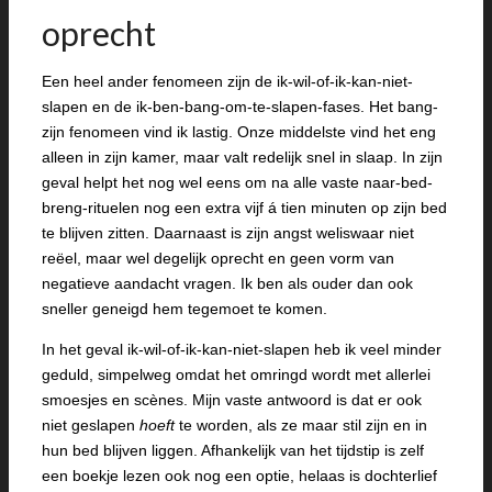
oprecht
Een heel ander fenomeen zijn de ik-wil-of-ik-kan-niet-
slapen en de ik-ben-bang-om-te-slapen-fases. Het bang-
zijn fenomeen vind ik lastig. Onze middelste vind het eng
alleen in zijn kamer, maar valt redelijk snel in slaap. In zijn
geval helpt het nog wel eens om na alle vaste naar-bed-
breng-rituelen nog een extra vijf á tien minuten op zijn bed
te blijven zitten. Daarnaast is zijn angst weliswaar niet
reëel, maar wel degelijk oprecht en geen vorm van
negatieve aandacht vragen. Ik ben als ouder dan ook
sneller geneigd hem tegemoet te komen.
In het geval ik-wil-of-ik-kan-niet-slapen heb ik veel minder
geduld, simpelweg omdat het omringd wordt met allerlei
smoesjes en scènes. Mijn vaste antwoord is dat er ook
niet geslapen
hoeft
te worden, als ze maar stil zijn en in
hun bed blijven liggen. Afhankelijk van het tijdstip is zelf
een boekje lezen ook nog een optie, helaas is dochterlief