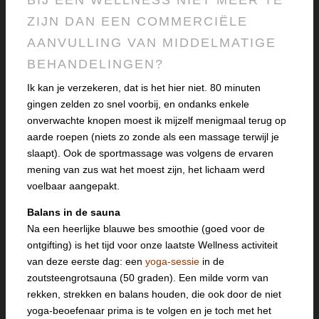
BIJ EEN WELLNESS NIET MEER TE
ZIJN DAN EEN COMMERCIËLE
AANVULLING VAN MIDDELMATIGE
BEHANDELINGEN?
Ik kan je verzekeren, dat is het hier niet. 80 minuten
gingen zelden zo snel voorbij, en ondanks enkele
onverwachte knopen moest ik mijzelf menigmaal terug op
aarde roepen (niets zo zonde als een massage terwijl je
slaapt). Ook de sportmassage was volgens de ervaren
mening van zus wat het moest zijn, het lichaam werd
voelbaar aangepakt.
Balans in de sauna
Na een heerlijke blauwe bes smoothie (goed voor de
ontgifting) is het tijd voor onze laatste Wellness activiteit
van deze eerste dag: een
yoga-sessie
in de
zoutsteengrotsauna (50 graden). Een milde vorm van
rekken, strekken en balans houden, die ook door de niet
yoga-beoefenaar prima is te volgen en je toch met het