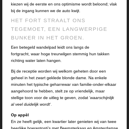
kiezen wij de eerste en ons optimisme wordt beloond; vlak
bij de ingang kunnen we de auto kwijt.
HET FORT STRAALT ONS
TEGEMOET, EEN LANGWERPIGE
BUNKER IN HET GROEN.
Een betegeld wandelpad leidt ons langs de
fortgracht, waar hoge treurwilgen stemmig hun takken
richting water laten hangen.
Bij de receptie worden wij welkom geheten door een
geheel in het zwart geklede blonde dame. Na enkele
minuten het typische geharrewar van familie-onder-elkaar
aangehoord te hebben, stelt ze op vriendelijk, maar
stellige toon voor de uitleg te geven, zodat ‘
waarschijnlijk
al veel duidelijk wordt
‘.
Op appèl
En ze heeft gelijk, een kwartier later genieten wij van twee
heerlijke boerentosti’s met Beemsterkaas en Amsterdamse