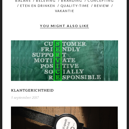
BALANS
/
BELEVING
/
BRANDING
/
CONCEPTING
/
ETEN EN DRINKEN
/
QUALITY-TIME
/
REVIEW
/
VAKANTIE
YOU MIGHT ALSO LIKE
KLANTGERICHTHEID
5 september 2017