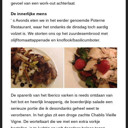
gevoel van een work-out achterlaat.
De innerlijke mens
‘ s Avonds eten we in het eerder genoemde Poterne
Restaurant, waar het ondanks de dinsdag toch aardig
volzet is. We storten ons op het zuurdesembrood met
olijf/tomaattappenade en knoflook/basilicumboter.
De sparerib van het Iberico varken is reeds ontdaan van
het bot en heerlijk knapperig, de boerderijkip salade een
serieuze portie die ik desondanks geheel weet te
verorberen. In het glas zit een droge zachte Chablis Vieille
Vigne. De worteltaart die we met een extra vorkje
bestellen, is te luchtig en valt daardoor helaas tegen.