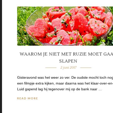
WAAROM JE NIET MET RUZIE MOET GA
SLAPEN
2 juni 2017
Gisteravond was het weer zo ver. De oudste mocht toch no
een filmpje extra kijken, maar daarna was het klaar-over-en-
Luid gapend lag hij tegenover mij op de bank naar …
READ MORE