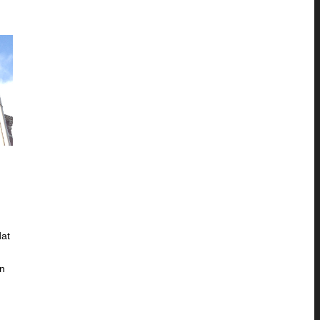
dat
in