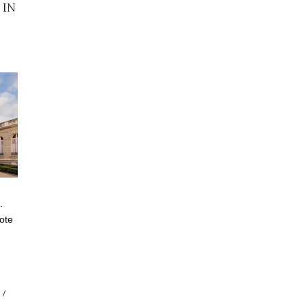
 IN
.
rote
/