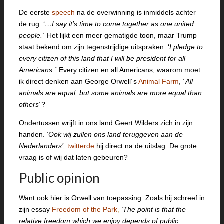
De eerste
speech
na de overwinning is inmiddels achter
de rug. ‘
…I say it’s time to come together as one united
people.´
Het lijkt een meer gematigde toon, maar Trump
staat bekend om zijn tegenstrijdige uitspraken. ‘
I pledge to
every citizen of this land that I will be president for all
Americans.´
Every citizen en all Americans; waarom moet
ik direct denken aan George Orwell´s
Animal Farm
, ´
All
animals are equal, but some animals are more equal than
others
´?
Ondertussen wrijft in ons land Geert Wilders zich in zijn
handen. ‘
Ook wij zullen ons land teruggeven aan de
Nederlanders’,
twitterde
hij direct na de uitslag. De grote
vraag is of wij dat laten gebeuren?
Public opinion
Want ook hier is Orwell van toepassing. Zoals hij schreef in
zijn essay
Freedom of the Park
,
‘The point is that the
relative freedom which we enjoy depends of public