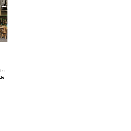
tie -
ode