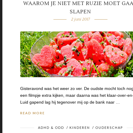
WAAROM JE NIET MET RUZIE MOET GA
SLAPEN
2 juni 2017
Gisteravond was het weer zo ver. De oudste mocht toch no
een filmpje extra kijken, maar daarna was het klaar-over-en-
Luid gapend lag hij tegenover mij op de bank naar …
READ MORE
ADHD & ODD
/
KINDEREN
/
OUDERSCHAP