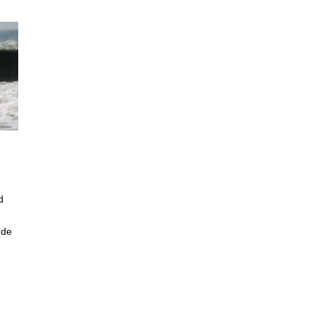
d
 de