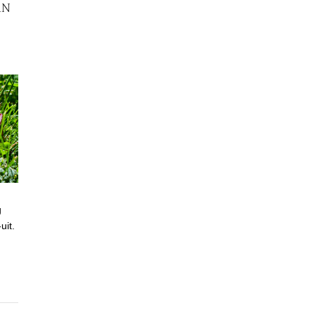
AN
g
uit.