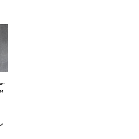
het
et
EW