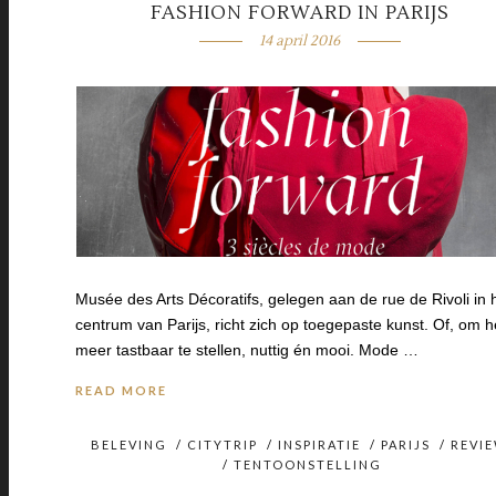
FASHION FORWARD IN PARIJS
14 april 2016
Musée des Arts Décoratifs, gelegen aan de rue de Rivoli in 
centrum van Parijs, richt zich op toegepaste kunst. Of, om h
meer tastbaar te stellen, nuttig én mooi. Mode …
READ MORE
BELEVING
/
CITYTRIP
/
INSPIRATIE
/
PARIJS
/
REVI
/
TENTOONSTELLING