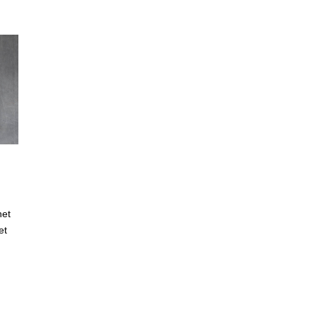
het
et