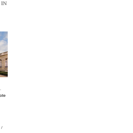
 IN
.
rote
/