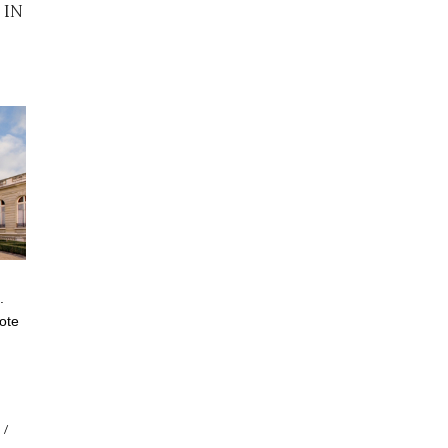
 IN
.
rote
/