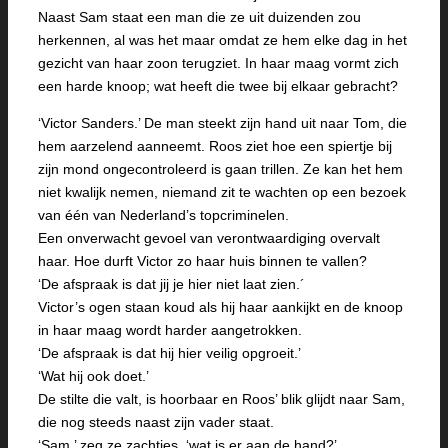
Naast Sam staat een man die ze uit duizenden zou
herkennen, al was het maar omdat ze hem elke dag in het
gezicht van haar zoon terugziet. In haar maag vormt zich
een harde knoop; wat heeft die twee bij elkaar gebracht?
‘Victor Sanders.’ De man steekt zijn hand uit naar Tom, die
hem aarzelend aanneemt. Roos ziet hoe een spiertje bij
zijn mond ongecontroleerd is gaan trillen. Ze kan het hem
niet kwalijk nemen, niemand zit te wachten op een bezoek
van één van Nederland’s topcriminelen.
Een onverwacht gevoel van verontwaardiging overvalt
haar. Hoe durft Victor zo haar huis binnen te vallen?
‘De afspraak is dat jij je hier niet laat zien.´
Victor’s ogen staan koud als hij haar aankijkt en de knoop
in haar maag wordt harder aangetrokken.
‘De afspraak is dat hij hier veilig opgroeit.’
‘Wat hij ook doet.’
De stilte die valt, is hoorbaar en Roos’ blik glijdt naar Sam,
die nog steeds naast zijn vader staat.
‘Sam,’ zeg ze zachtjes, ‘wat is er aan de hand?’