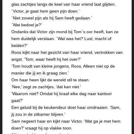
glas zachtjes langs de keel van haar vriend laat glijden.
´Victor, je gaat hem geen pijn doen.´
´Niet zoveel pijn als hij Sam heeft gedaan.´
´Wat bedoel je?’
Ondanks dat Victor zijn mond bij Tom´s oor heeft, kan ze
hem duidelijk verstaan. ´Wat was het? Lust, macht of
beiden?’
Roos kijkt naar het gezicht van haar vriend, vertrokken van
angst. ‘Tom, waar heeft hij het over?’
‘Tom houdt van kleine jongens, Roos. Alleen niet op de
manier die jij en ik graag zien.’
Om haar heen lijkt de wereld stil te staan.
‘Nee,’ zegt ze zachtjes, ‘dat kan niet.’
‘Waarom niet? Omdat hij braaf elke dag naar kantoor
gaat?’
Een geluid bij de keukendeur doet haar omdraaien. ‘Sam,
jij zou in de zitkamer blijven.’
Sam negeert haar en kijkt naar Victor. ‘Wat ga je met hem
doen?’ vraagt hij op vlakke toon.