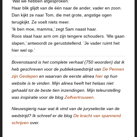
‘Wat we hebben afgesproken.‘
Haar blik glijdt van de één naar de ander, vader en zoon.
Dan kijkt ze naar Tom, die met grote, angstige ogen
terugkijkt. Ze voelt niets meer.
‘Ik ben moe, mamma,’ zegt Sam naast haar.
Roos slaat haar arm om zijn tengere schouders. ‘We gaan
slapen,’ antwoordt ze geruststellend. ‘Je vader ruimt het
hier wel op.’
Bovenstaand is het complete verhaal (750 woorden) dat ik
heb geschreven voor de publiekswedstrijd van
De Pennen
zijn Geslepen
en waarvan de eerste alinea
hier
op hun
website is te vinden. Mijn alinea heeft het helaas niet
gehaald tot de beste tien inzendingen. Mijn teleurstelling
was inspiratie voor de blog
Zelfvertrouwen
.
Nieuwsgierig naar wat ik vind van de juryselectie van de
wedstrijd? Ik schreef er de blog
De kracht van spannend
schrijven
over.