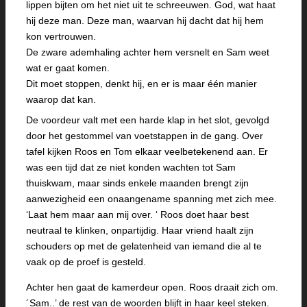
lippen bijten om het niet uit te schreeuwen. God, wat haat
hij deze man. Deze man, waarvan hij dacht dat hij hem
kon vertrouwen.
De zware ademhaling achter hem versnelt en Sam weet
wat er gaat komen.
Dit moet stoppen, denkt hij, en er is maar één manier
waarop dat kan.
De voordeur valt met een harde klap in het slot, gevolgd
door het gestommel van voetstappen in de gang. Over
tafel kijken Roos en Tom elkaar veelbetekenend aan. Er
was een tijd dat ze niet konden wachten tot Sam
thuiskwam, maar sinds enkele maanden brengt zijn
aanwezigheid een onaangename spanning met zich mee.
‘Laat hem maar aan mij over. ‘ Roos doet haar best
neutraal te klinken, onpartijdig. Haar vriend haalt zijn
schouders op met de gelatenheid van iemand die al te
vaak op de proef is gesteld.
Achter hen gaat de kamerdeur open. Roos draait zich om.
´Sam..’ de rest van de woorden blijft in haar keel steken.