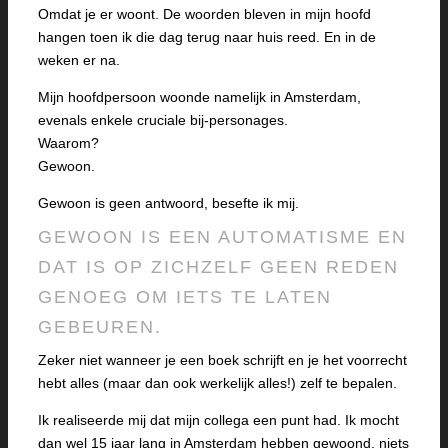
Omdat je er woont. De woorden bleven in mijn hoofd
hangen toen ik die dag terug naar huis reed. En in de
weken er na.
Mijn hoofdpersoon woonde namelijk in Amsterdam,
evenals enkele cruciale bij-personages.
Waarom?
Gewoon.
Gewoon is geen antwoord, besefte ik mij.
GEWOON IS EEN AUTOMATISME EN
DAT IS OP ZICHZELF GEEN REDEN
GENOEG OM IETS TE LATEN
GEBEUREN.
Zeker niet wanneer je een boek schrijft en je het voorrecht
hebt alles (maar dan ook werkelijk alles!) zelf te bepalen.
Ik realiseerde mij dat mijn collega een punt had. Ik mocht
dan wel 15 jaar lang in Amsterdam hebben gewoond, niets