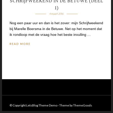
SCHRIJFWEEKEND IN DE BETUWE (DEEL
1)
4 maart 2016
Nog een paar uur en dan is het zover: mijn Schrijfweekend
bij Marelle Boersma in de Betuwe. Net op het moment dat
ik rondloop met de vraag hoe het beste invulling …
READ MORE
© Copyright LetsBlog Theme Demo - Theme by ThemeGoods