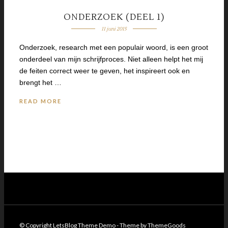
ONDERZOEK (DEEL 1)
11 juni 2015
Onderzoek, research met een populair woord, is een groot
onderdeel van mijn schrijfproces. Niet alleen helpt het mij
de feiten correct weer te geven, het inspireert ook en
brengt het …
READ MORE
© Copyright LetsBlog Theme Demo - Theme by ThemeGoods