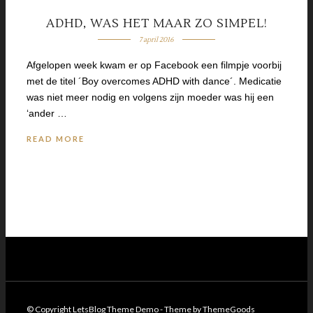
ADHD, WAS HET MAAR ZO SIMPEL!
7 april 2016
Afgelopen week kwam er op Facebook een filmpje voorbij
met de titel ´Boy overcomes ADHD with dance´. Medicatie
was niet meer nodig en volgens zijn moeder was hij een
‘ander …
READ MORE
© Copyright LetsBlog Theme Demo - Theme by ThemeGoods