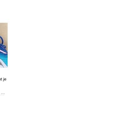
t je
k …